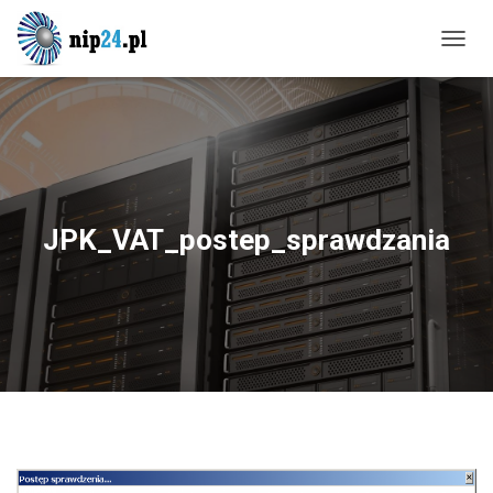
P
R
Z
E
Ł
Ą
C
Z
N
JPK_VAT_postep_sprawdzania
A
W
I
G
A
C
J
Ę