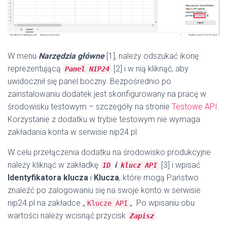
W menu
Narzędzia główne
[1], należy odszukać ikonę
reprezentującą
[2] i w nią kliknąć, aby
Panel NIP24
uwidocznił się panel boczny. Bezpośrednio po
zainstalowaniu dodatek jest skonfigurowany na pracę w
środowisku testowym – szczegóły na stronie
Testowe API
.
Korzystanie z dodatku w trybie testowym nie wymaga
zakładania konta w serwisie nip24.pl.
W celu przełączenia dodatku na środowisko produkcyjne
należy kliknąć w zakładkę
i
[3] i wpisać
ID
klucz API
Identyfikatora klucza
i
Klucza
, które mogą Państwo
znaleźć po zalogowaniu się na swoje konto w serwisie
nip24.pl na zakładce „
„. Po wpisaniu obu
Klucze API
wartości należy wcisnąć przycisk
.
Zapisz