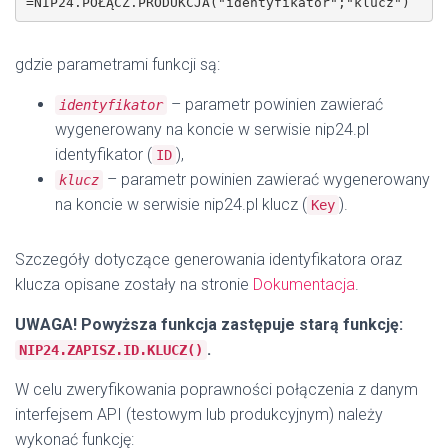
=NIP24.POŁĄCZ.PRODUKCJA("identyfikator";"klucz")
gdzie parametrami funkcji są:
– parametr powinien zawierać
identyfikator
wygenerowany na koncie w serwisie nip24.pl
identyfikator (
),
ID
– parametr powinien zawierać wygenerowany
klucz
na koncie w serwisie nip24.pl klucz (
).
Key
Szczegóły dotyczące generowania identyfikatora oraz
klucza opisane zostały na stronie
Dokumentacja
.
UWAGA! Powyższa funkcja zastępuje starą funkcję:
.
NIP24.ZAPISZ.ID.KLUCZ()
W celu zweryfikowania poprawności połączenia z danym
interfejsem API (testowym lub produkcyjnym) należy
wykonać funkcję: