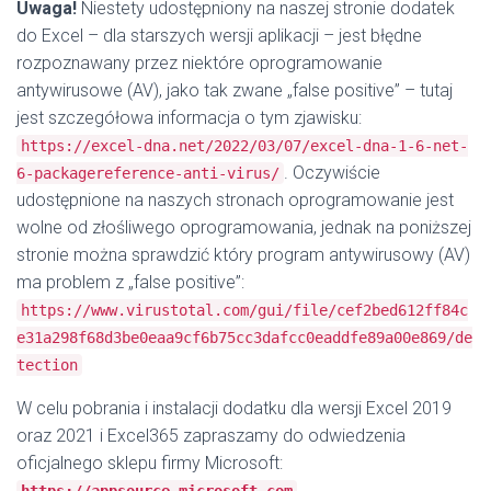
Uwaga!
Niestety udostępniony na naszej stronie dodatek
do Excel – dla starszych wersji aplikacji – jest błędne
rozpoznawany przez niektóre oprogramowanie
antywirusowe (AV), jako tak zwane „false positive” – tutaj
jest szczegółowa informacja o tym zjawisku:
https://excel-dna.net/2022/03/07/excel-dna-1-6-net-
. Oczywiście
6-packagereference-anti-virus/
udostępnione na naszych stronach oprogramowanie jest
wolne od złośliwego oprogramowania, jednak na poniższej
stronie można sprawdzić który program antywirusowy (AV)
ma problem z „false positive”:
https://www.virustotal.com/gui/file/cef2bed612ff84c
e31a298f68d3be0eaa9cf6b75cc3dafcc0eaddfe89a00e869/de
tection
W celu pobrania i instalacji dodatku dla wersji Excel 2019
oraz 2021 i Excel365 zapraszamy do odwiedzenia
oficjalnego sklepu firmy Microsoft:
.