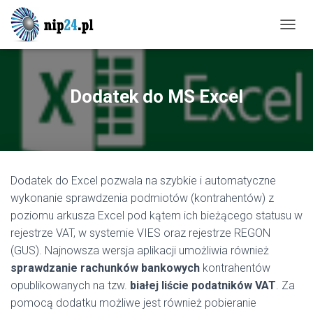
P
R
Z
E
Ł
Dodatek do MS Excel
Ą
C
Z
N
A
W
Dodatek do Excel pozwala na szybkie i automatyczne
I
G
wykonanie sprawdzenia podmiotów (kontrahentów) z
A
poziomu arkusza Excel pod kątem ich bieżącego statusu w
C
rejestrze VAT, w systemie VIES oraz rejestrze REGON
J
Ę
(GUS). Najnowsza wersja aplikacji umożliwia również
sprawdzanie rachunków bankowych
kontrahentów
opublikowanych na tzw.
białej liście podatników VAT
. Za
pomocą dodatku możliwe jest również pobieranie