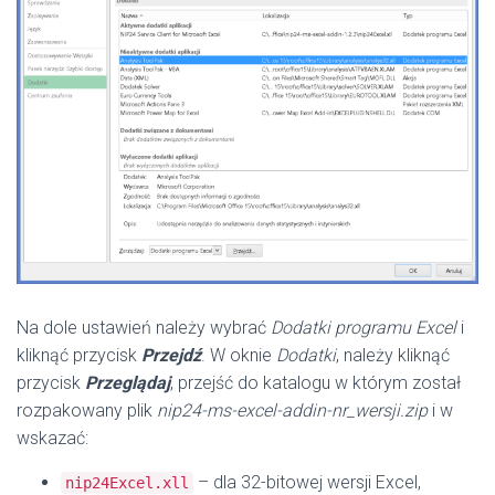
Na dole ustawień należy wybrać
Dodatki programu Excel
i
kliknąć przycisk
Przejdź
. W oknie
Dodatki
, należy kliknąć
przycisk
Przeglądaj
, przejść do katalogu w którym został
rozpakowany plik
nip24-ms-excel-addin-nr_wersji.zip
i w
wskazać:
– dla 32-bitowej wersji Excel,
nip24Excel.xll