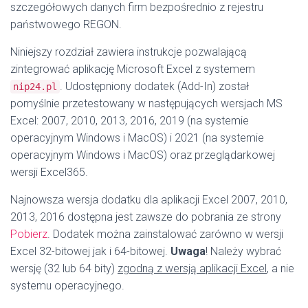
szczegółowych danych firm bezpośrednio z rejestru
państwowego REGON.
Niniejszy rozdział zawiera instrukcje pozwalającą
zintegrować aplikację Microsoft Excel z systemem
. Udostępniony dodatek (Add-In) został
nip24.pl
pomyślnie przetestowany w następujących wersjach MS
Excel: 2007, 2010, 2013, 2016, 2019 (na systemie
operacyjnym Windows i MacOS) i 2021 (na systemie
operacyjnym Windows i MacOS) oraz przeglądarkowej
wersji Excel365.
Najnowsza wersja dodatku dla aplikacji Excel 2007, 2010,
2013, 2016 dostępna jest zawsze do pobrania ze strony
Pobierz
. Dodatek można zainstalować zarówno w wersji
Excel 32-bitowej jak i 64-bitowej.
Uwaga
! Należy wybrać
wersję (32 lub 64 bity)
zgodną z wersją aplikacji Excel
, a nie
systemu operacyjnego.