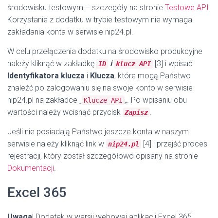
środowisku testowym – szczegóły na stronie
Testowe API
.
Korzystanie z dodatku w trybie testowym nie wymaga
zakładania konta w serwisie nip24.pl.
W celu przełączenia dodatku na środowisko produkcyjne
należy kliknąć w zakładkę
i
[3] i wpisać
ID
klucz API
Identyfikatora klucza
i
Klucza
, które mogą Państwo
znaleźć po zalogowaniu się na swoje konto w serwisie
nip24.pl na zakładce „
„. Po wpisaniu obu
Klucze API
wartości należy wcisnąć przycisk
.
Zapisz
Jeśli nie posiadają Państwo jeszcze konta w naszym
serwisie należy kliknąć link w
[4] i przejść proces
nip24.pl
rejestracji, który został szczegółowo opisany na stronie
Dokumentacji
.
Excel 365
Uwaga
! Dodatek w wersji webowej aplikacji Excel 365