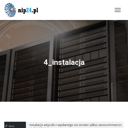
P
R
Z
E
Ł
Ą
C
Z
N
4_instalacja
A
W
I
G
A
C
J
Ę