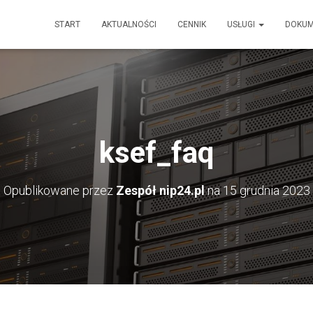
START
AKTUALNOŚCI
CENNIK
USŁUGI
DOKU
ksef_faq
Opublikowane przez
Zespół nip24.pl
na
15 grudnia 2023