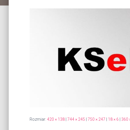
Rozmiar:
420 × 138
|
744 × 245
|
750 × 247
|
18 × 6
|
360 