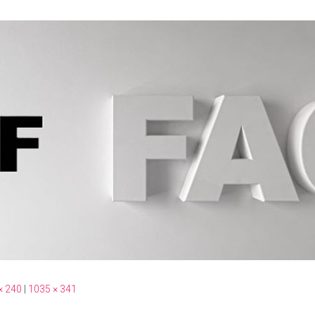
× 240
|
1035 × 341