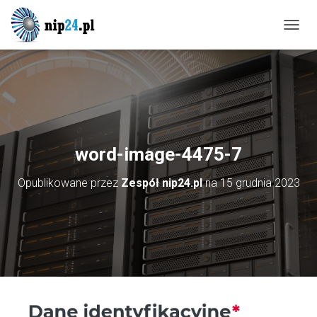
P
R
Z
E
Ł
Ą
C
Z
N
word-image-4475-7
A
W
Opublikowane przez
Zespół nip24.pl
na
15 grudnia 2023
I
G
A
C
J
Ę