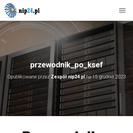
P
R
Z
E
Ł
Ą
C
Z
N
przewodnik_po_ksef
A
W
Opublikowane przez
Zespół nip24.pl
na
15 grudnia 2023
I
G
A
C
J
Ę