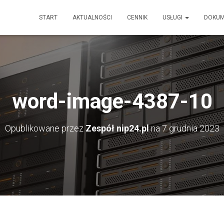
START
AKTUALNOŚCI
CENNIK
USŁUGI
DOKU
word-image-4387-10
Opublikowane przez
Zespół nip24.pl
na
7 grudnia 2023