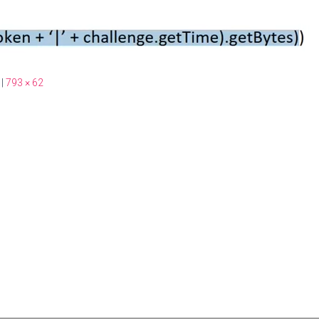
|
793 × 62