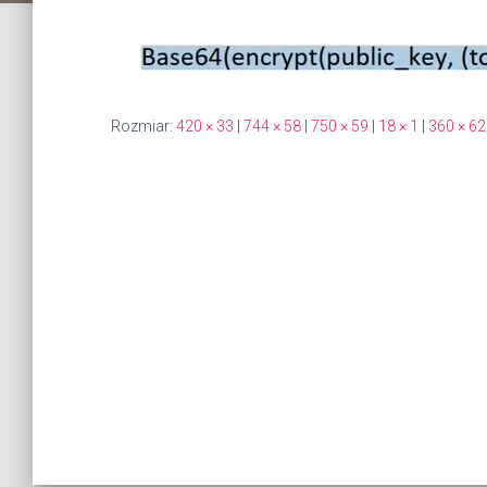
Rozmiar:
420 × 33
|
744 × 58
|
750 × 59
|
18 × 1
|
360 × 62