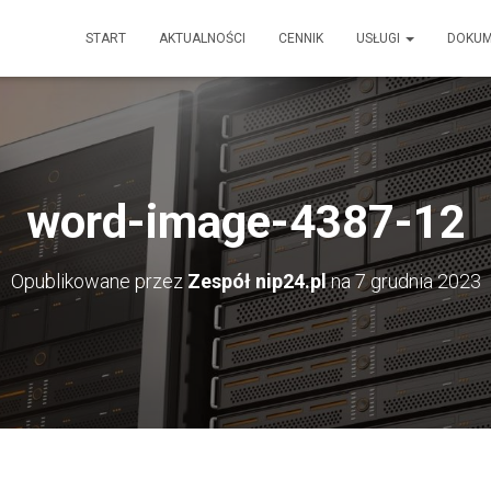
START
AKTUALNOŚCI
CENNIK
USŁUGI
DOKU
word-image-4387-12
Opublikowane przez
Zespół nip24.pl
na
7 grudnia 2023