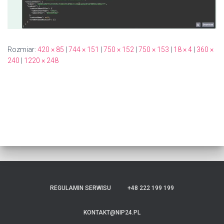
Rozmiar:
420 × 85
|
744 × 151
|
750 × 152
|
750 × 153
|
18 × 4
|
360 ×
240
|
1220 × 248
REGULAMIN SERWISU
+48 222 199 199
KONTAKT@NIP24.PL