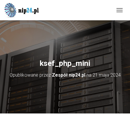
P
R
Z
E
Ł
Ą
C
Z
N
ksef_php_mini
A
W
Opublikowane przez
Zespół nip24.pl
na
21 maja 2024
I
G
A
C
J
Ę