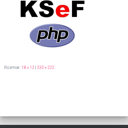
Rozmiar:
18 × 12
|
333 × 222