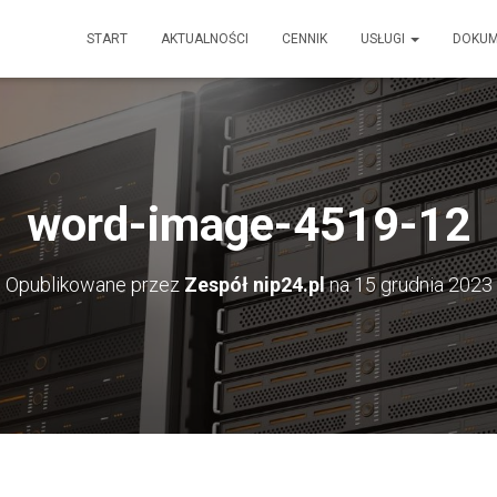
START
AKTUALNOŚCI
CENNIK
USŁUGI
DOKU
word-image-4519-12
Opublikowane przez
Zespół nip24.pl
na
15 grudnia 2023