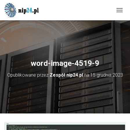
P
R
Z
E
Ł
Ą
C
Z
N
word-image-4519-9
A
W
Opublikowane przez
Zespół nip24.pl
na
15 grudnia 2023
I
G
A
C
J
Ę