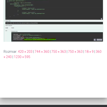
Rozmiar:
420 × 203
|
744 × 360
|
750 × 363
|
750 × 363
|
18 × 9
|
360
× 240
|
1230 × 595