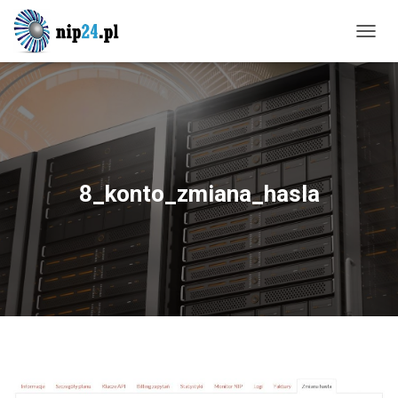
P
R
Z
E
Ł
Ą
C
Z
N
8_konto_zmiana_hasla
A
W
I
G
A
C
J
Ę