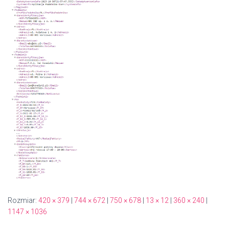
Rozmiar:
420 × 379
|
744 × 672
|
750 × 678
|
13 × 12
|
360 × 240
|
1147 × 1036