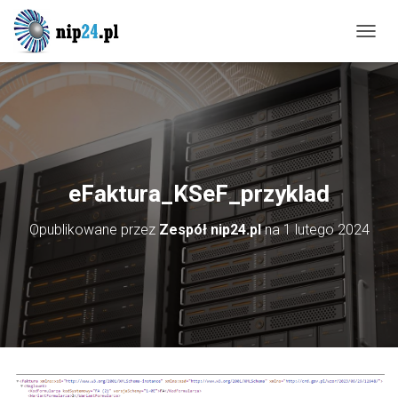
P
R
Z
E
Ł
Ą
C
Z
N
eFaktura_KSeF_przyklad
A
W
Opublikowane przez
Zespół nip24.pl
na
1 lutego 2024
I
G
A
C
J
Ę