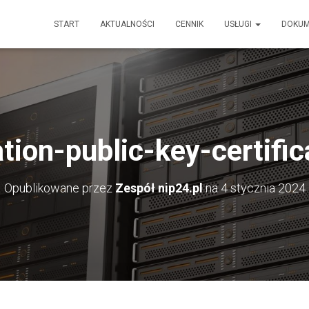
START
AKTUALNOŚCI
CENNIK
USŁUGI
DOKU
ation-public-key-certifi
Opublikowane przez
Zespół nip24.pl
na
4 stycznia 2024