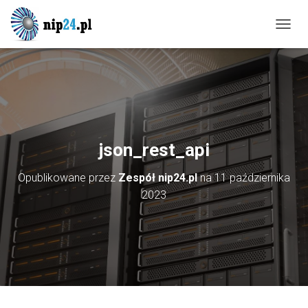
P
R
Z
E
Ł
Ą
C
Z
N
json_rest_api
A
W
Opublikowane przez
Zespół nip24.pl
na
11 października
I
G
2023
A
C
J
Ę