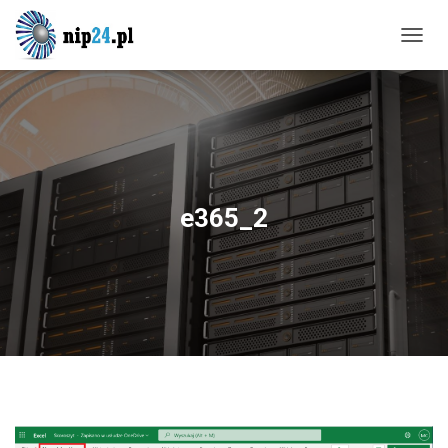
P
R
Z
E
Ł
Ą
C
Z
N
e365_2
A
W
I
G
A
C
J
Ę