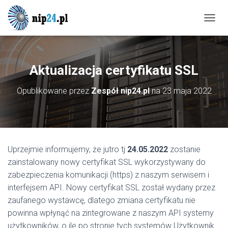
P
R
Z
E
Ł
Aktualizacja certyfikatu SSL
Ą
C
Opublikowane przez
Zespół nip24.pl
na
23 maja 2022
Z
N
A
W
I
G
Uprzejmie informujemy, że jutro tj
24.05.2022
zostanie
A
zainstalowany nowy certyfikat SSL wykorzystywany do
C
J
zabezpieczenia komunikacji (https) z naszym serwisem i
Ę
interfejsem API. Nowy certyfikat SSL został wydany przez
zaufanego wystawcę, dlatego zmiana certyfikatu nie
powinna wpłynąć na zintegrowane z naszym API systemy
użytkowników, o ile po stronie tych systemów Użytkownik