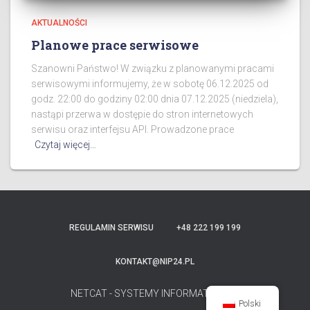
AKTUALNOŚCI
Planowe prace serwisowe
Szanowni Państwo! W związku z planowanymi pracami
serwisowymi informujemy, że w sobotę 06.12.2025 od
godz. 22:00 do godziny 02:00 dnia 07.12.2025 (niedziela),
nastąpi przerwa w dostępie do stron internetowych
serwisu oraz interfejsu API. Prowadzone prace
Czytaj więcej…
REGULAMIN SERWISU
+48 222 199 199
KONTAKT@NIP24.PL
NETCAT - SYSTEMY INFORMATYCZNE
Polski