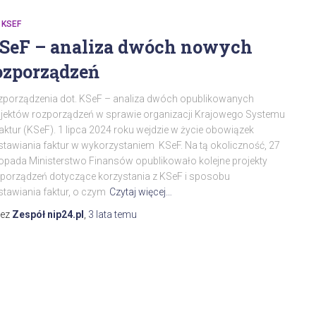
 KSEF
SeF – analiza dwóch nowych
ozporządzeń
porządzenia dot. KSeF – analiza dwóch opublikowanych
jektów rozporządzeń w sprawie organizacji Krajowego Systemu
aktur (KSeF). 1 lipca 2024 roku wejdzie w życie obowiązek
tawiania faktur w wykorzystaniem KSeF. Na tą okoliczność, 27
topada Ministerstwo Finansów opublikowało kolejne projekty
porządzeń dotyczące korzystania z KSeF i sposobu
tawiania faktur, o czym
Czytaj więcej…
zez
Zespół nip24.pl
,
3 lata
temu