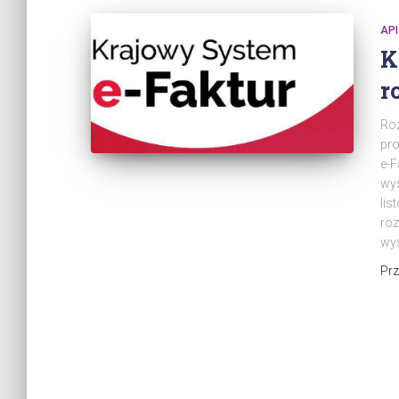
API
K
r
Roz
pro
e-F
wys
lis
roz
wys
Pr