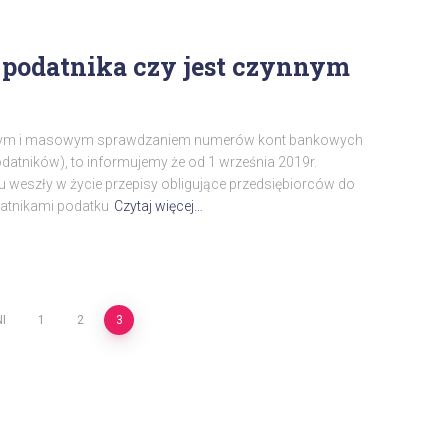
podatnika czy jest czynnym
cznym i masowym sprawdzaniem numerów kont bankowych
odatników), to informujemy że od 1 września 2019r.
 weszły w życie przepisy obligujące przedsiębiorców do
atnikami podatku
Czytaj więcej…
I
1
2
3