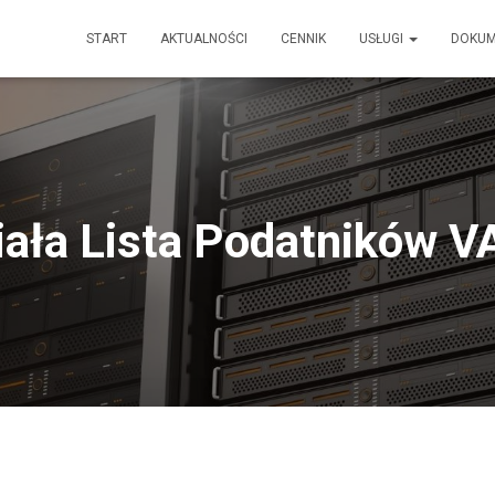
START
AKTUALNOŚCI
CENNIK
USŁUGI
DOKU
iała Lista Podatników V