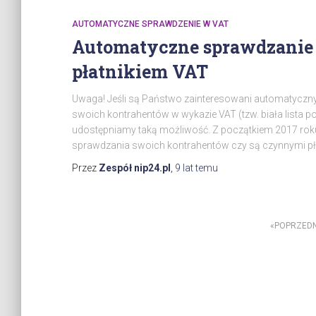
AUTOMATYCZNE SPRAWDZENIE W VAT
Automatyczne sprawdzanie 
płatnikiem VAT
Uwaga! Jeśli są Państwo zainteresowani automaty
swoich kontrahentów w wykazie VAT (tzw. biała lista p
udostępniamy taką możliwość. Z początkiem 2017 roku
sprawdzania swoich kontrahentów czy są czynnymi pł
Przez
Zespół nip24.pl
,
9 lat
temu
Stronicowanie
POPRZEDN
wpisów