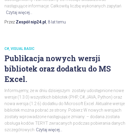
następujące informacje: Całkowitą liczbę wykonanych zapytań
Czytaj więcej…
Przez
Zespół nip24.pl
,
8 lat
temu
C#, VISUAL BASIC
Publikacja nowych wersji
bibliotek oraz dodatku do MS
Excel.
Informujemy, że w dniu dzisiejszym zostały udostępnione nowe
wersje (1.3.0) wszystkich bibliotek (PHP, C#, JAVA, Python) oraz
nowa wersja (1.2.6) dodatku do Microsoft Excel. Aktualne wersje
bibliotek można pobrać ze strony: Pobierz W nowych wersjach
zostały wprowadzone następujące zmiany: – dodana została
obsługa kodów TERYT zwracanych podczas pobierania danych
szczegółowych
Czytaj więcej…