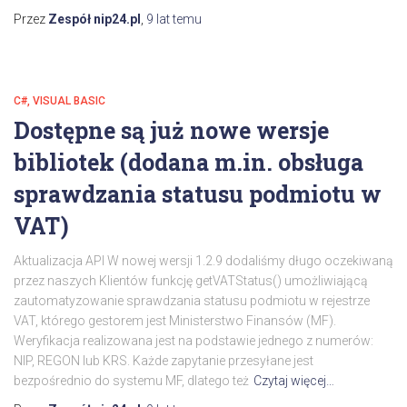
Przez
Zespół nip24.pl
,
9 lat
temu
C#, VISUAL BASIC
Dostępne są już nowe wersje
bibliotek (dodana m.in. obsługa
sprawdzania statusu podmiotu w
VAT)
Aktualizacja API W nowej wersji 1.2.9 dodaliśmy długo oczekiwaną
przez naszych Klientów funkcję getVATStatus() umożliwiającą
zautomatyzowanie sprawdzania statusu podmiotu w rejestrze
VAT, którego gestorem jest Ministerstwo Finansów (MF).
Weryfikacja realizowana jest na podstawie jednego z numerów:
NIP, REGON lub KRS. Każde zapytanie przesyłane jest
bezpośrednio do systemu MF, dlatego też
Czytaj więcej…