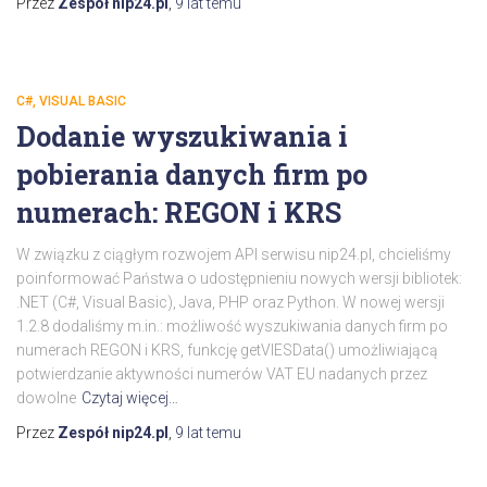
Przez
Zespół nip24.pl
,
9 lat
temu
C#, VISUAL BASIC
Dodanie wyszukiwania i
pobierania danych firm po
numerach: REGON i KRS
W związku z ciągłym rozwojem API serwisu nip24.pl, chcieliśmy
poinformować Państwa o udostępnieniu nowych wersji bibliotek:
.NET (C#, Visual Basic), Java, PHP oraz Python. W nowej wersji
1.2.8 dodaliśmy m.in.: możliwość wyszukiwania danych firm po
numerach REGON i KRS, funkcję getVIESData() umożliwiającą
potwierdzanie aktywności numerów VAT EU nadanych przez
dowolne
Czytaj więcej…
Przez
Zespół nip24.pl
,
9 lat
temu