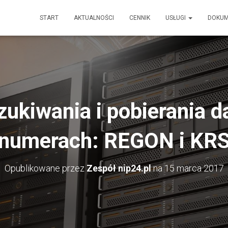
START
AKTUALNOŚCI
CENNIK
USŁUGI
DOKU
ukiwania i pobierania d
numerach: REGON i KR
Opublikowane przez
Zespół nip24.pl
na
15 marca 2017