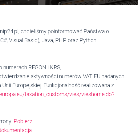
nip24.pl, chcieliśmy poinformować Państwa o
(C#, Visual Basic), Java, PHP oraz Python.
po numerach REGON i KRS,
otwierdzanie aktywności numerów VAT EU nadanych
nii Europejskiej. Funkcjonalność realizowana z
c.europa.eu/taxation_customs/vies/vieshome.do?
trony:
Pobierz
Dokumentacja