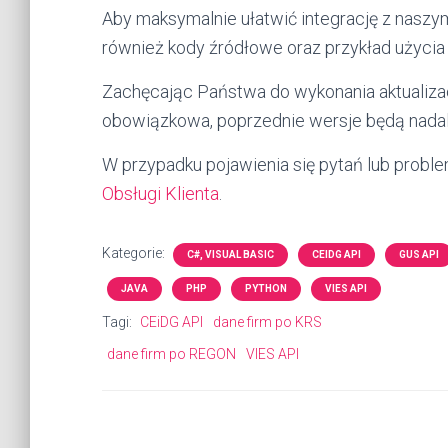
Aby maksymalnie ułatwić integrację z naszy
również kody źródłowe oraz przykład użycia
Zachęcając Państwa do wykonania aktualizacj
obowiązkowa, poprzednie wersje będą nadal
W przypadku pojawienia się pytań lub probl
Obsługi Klienta
.
Kategorie:
C#, VISUAL BASIC
CEIDG API
GUS API
JAVA
PHP
PYTHON
VIES API
Tagi:
CEiDG API
dane firm po KRS
dane firm po REGON
VIES API