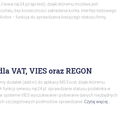
/www.nip24.pl/api-test), dzięki któremu możliwe jest
rtalu, bez konieczności zakładania konta. Interfejs testowego
sActive – funkcja do sprawdzania bieżącego statusu firmy,
dla VAT, VIES oraz REGON
y dodatek (add-in) do aplikacji MS Excel, dzięki któremu
 funkcji serwisu nip24.pl: sprawdzanie statusu podatnika w
w systemie VIES wyszukiwanie i pobieranie danych niezbędnych
anych szczegółowych podmiotów sprawdzanie
Czytaj więcej…