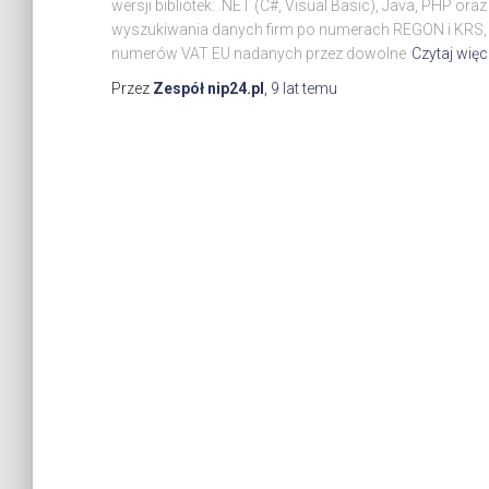
wersji bibliotek: .NET (C#, Visual Basic), Java, PHP or
wyszukiwania danych firm po numerach REGON i KRS, f
numerów VAT EU nadanych przez dowolne
Czytaj więc
Przez
Zespół nip24.pl
,
9 lat
temu