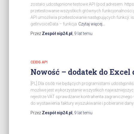
zostało udostępnione testowe API (pod adresem: https:/
przetestowanie wszystkich głównych funkcjonalności po
API umożliwia przetestowanie następujących funkcji: i
getInvoiceData – funkcja
Czytaj więcej…
Przez
Zespół nip24.pl
,
9 lat
temu
CEIDG API
Nowość – dodatek do Excel 
[PL] Dla osób nie będących programistami udostępniliśm
możliwe jest wykorzystanie wszystkich najważniejszych
rejestrze VAT sprawdzanie kontrahenta zagranicznego 
do wystawienia faktury wyszukiwanie i pobieranie d
Przez
Zespół nip24.pl
,
9 lat
temu