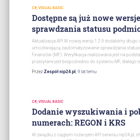
C#, VISUAL BASIC
Dostępne są już nowe wersje
sprawdzania statusu podmi
Aktualizacja API W nowej wersji 1.2.9 dodaliśmy długo
umożliwiającą zautomatyzowanie sprawdzania statusu 
Finansów (MF). Weryfikacja realizowana jest na podst
przesyłane jest bezpośrednio do systemu MF, dlatego t
Przez
Zespół nip24.pl
,
9 lat
temu
C#, VISUAL BASIC
Dodanie wyszukiwania i pob
numerach: REGON i KRS
W związku z ciągłym rozwojem API serwisu nip24.pl,