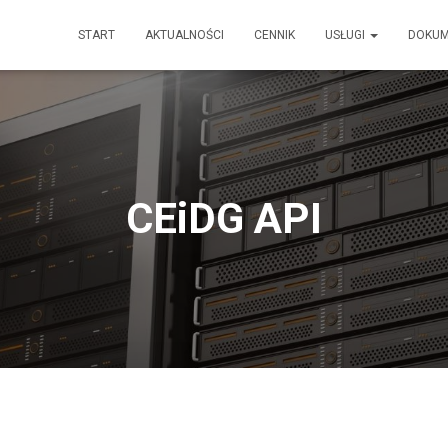
START
AKTUALNOŚCI
CENNIK
USŁUGI
DOKU
CEiDG API