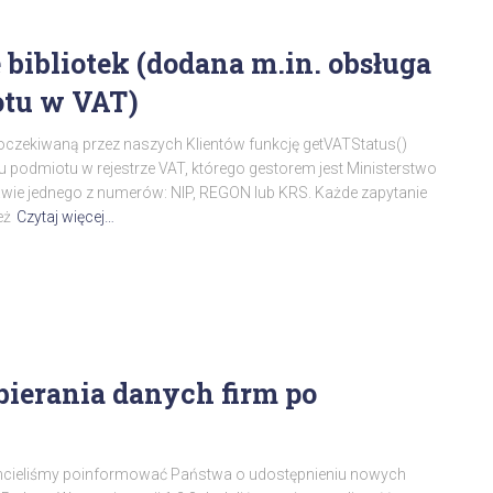
 bibliotek (dodana m.in. obsługa
otu w VAT)
 oczekiwaną przez naszych Klientów funkcję getVATStatus()
podmiotu w rejestrze VAT, którego gestorem jest Ministerstwo
awie jednego z numerów: NIP, REGON lub KRS. Każde zapytanie
eż
Czytaj więcej…
ierania danych firm po
 chcieliśmy poinformować Państwa o udostępnieniu nowych