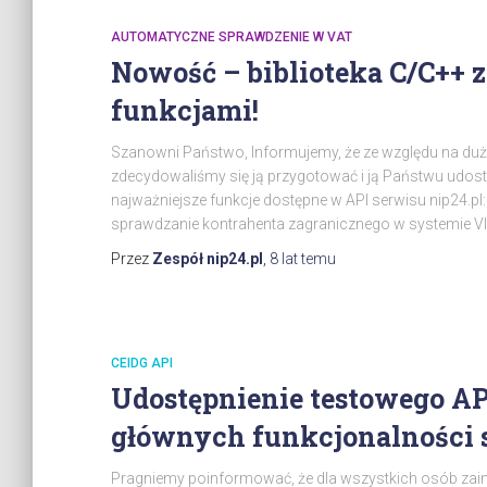
AUTOMATYCZNE SPRAWDZENIE W VAT
Nowość – biblioteka C/C++ 
funkcjami!
Szanowni Państwo, Informujemy, że ze względu na dużą
zdecydowaliśmy się ją przygotować i ją Państwu udost
najważniejsze funkcje dostępne w API serwisu nip24.pl
sprawdzanie kontrahenta zagranicznego w systemie V
Przez
Zespół nip24.pl
,
8 lat
temu
CEIDG API
Udostępnienie testowego A
głównych funkcjonalności 
Pragniemy poinformować, że dla wszystkich osób zai