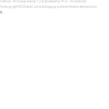
az Python. W nowej wersji 1.2.8 dodaliśmy m.in.: możliwość
unkcję getVIESData() umożliwiającą potwierdzanie aktywności
ej…