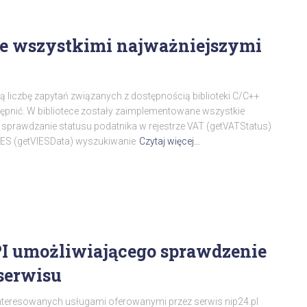
ze wszystkimi najważniejszymi
 liczbę zapytań związanych z dostępnością biblioteki C/C++
ępnić. W bibliotece zostały zaimplementowane wszystkie
: sprawdzanie statusu podatnika w rejestrze VAT (getVATStatus)
IES (getVIESData) wyszukiwanie
Czytaj więcej…
PI umożliwiającego sprawdzenie
serwisu
nteresowanych usługami oferowanymi przez serwis nip24.pl