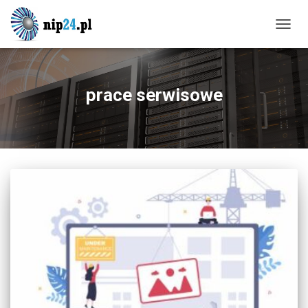
PRZE
NAWI
prace serwisowe