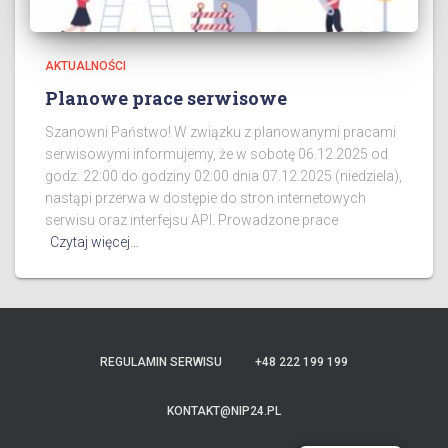
AKTUALNOŚCI
Planowe prace serwisowe
Szanowni Państwo! W związku z planowanymi pracami
serwisowymi informujemy, że w sobotę 06.12.2025 od
godz. 22:00 do godziny 02:00 dnia 07.12.2025 (niedziela),
nastąpi przerwa w dostępie do stron internetowych
serwisu oraz interfejsu API. Prowadzone prace
Czytaj więcej…
REGULAMIN SERWISU
+48 222 199 199
KONTAKT@NIP24.PL