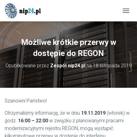
P
R
Z
E
Ł
Możliwe krótkie przerwy w
Ą
C
dostępie do REGON
Z
N
Opublikowane przez
Zespół nip24.pl
na
18 listopada 2019
A
W
I
G
A
C
Szanowni Państwo!
J
Ę
Otrzymaliśmy informację, że w dniu
19.11.2019
(wtorek) w
godz.
16:00 – 22:00
w związku z planowanymi pracami
modernizacyjnymi rejestru REGON, mogą wystąpić
kilkuminutowe przerwy w dostępie do interfejsu