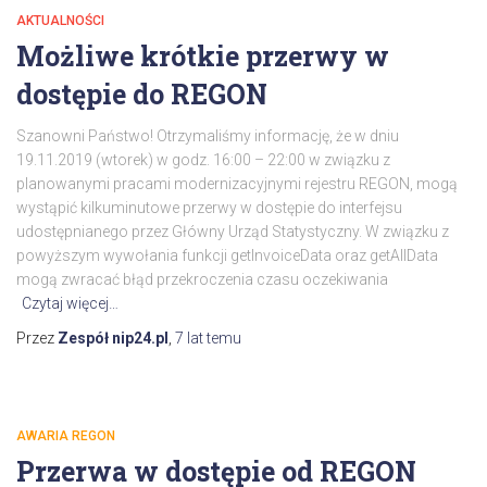
AKTUALNOŚCI
Możliwe krótkie przerwy w
dostępie do REGON
Szanowni Państwo! Otrzymaliśmy informację, że w dniu
19.11.2019 (wtorek) w godz. 16:00 – 22:00 w związku z
planowanymi pracami modernizacyjnymi rejestru REGON, mogą
wystąpić kilkuminutowe przerwy w dostępie do interfejsu
udostępnianego przez Główny Urząd Statystyczny. W związku z
powyższym wywołania funkcji getInvoiceData oraz getAllData
mogą zwracać błąd przekroczenia czasu oczekiwania
Czytaj więcej…
Przez
Zespół nip24.pl
,
7 lat
temu
AWARIA REGON
Przerwa w dostępie od REGON