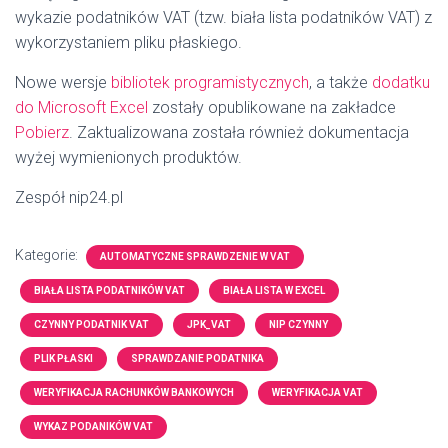
wykazie podatników VAT (tzw. biała lista podatników VAT) z
wykorzystaniem pliku płaskiego.
Nowe wersje
bibliotek programistycznych
, a także
dodatku
do Microsoft Excel
zostały opublikowane na zakładce
Pobierz
. Zaktualizowana została również dokumentacja
wyżej wymienionych produktów.
Zespół nip24.pl
Kategorie:
AUTOMATYCZNE SPRAWDZENIE W VAT
BIAŁA LISTA PODATNIKÓW VAT
BIAŁA LISTA W EXCEL
CZYNNY PODATNIK VAT
JPK_VAT
NIP CZYNNY
PLIK PŁASKI
SPRAWDZANIE PODATNIKA
WERYFIKACJA RACHUNKÓW BANKOWYCH
WERYFIKACJA VAT
WYKAZ PODANIKÓW VAT