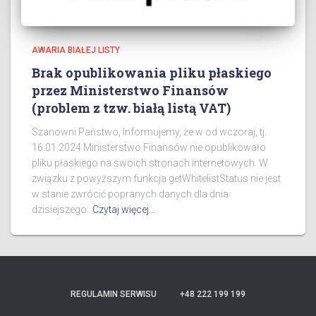
AWARIA BIAŁEJ LISTY
Brak opublikowania pliku płaskiego
przez Ministerstwo Finansów
(problem z tzw. białą listą VAT)
Szanowni Państwo, Informujemy, że w od wczoraj, tj.
16.01.2024 Ministerstwo Finansów nie opublikowało
pliku płaskiego na swoich stronach internetowych. W
związku z powyższym funkcja getWhitelistStatus nie jest
w stanie zwrócić popranych danych dla dnia
dzisiejszego.
Czytaj więcej…
REGULAMIN SERWISU
+48 222 199 199