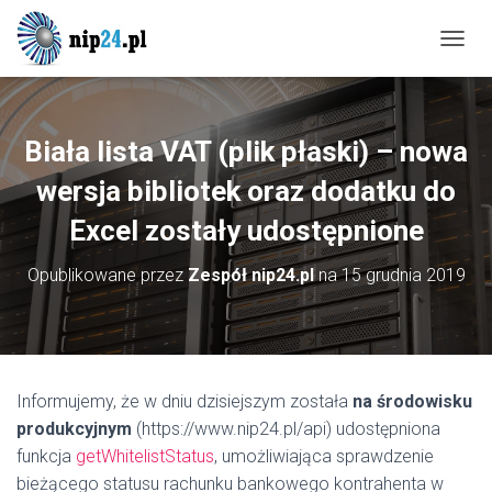
P
R
Z
E
Ł
Biała lista VAT (plik płaski) – nowa
Ą
C
wersja bibliotek oraz dodatku do
Z
Excel zostały udostępnione
N
A
W
Opublikowane przez
Zespół nip24.pl
na
15 grudnia 2019
I
G
A
C
J
Ę
Informujemy, że w dniu dzisiejszym została
na środowisku
produkcyjnym
(https://www.nip24.pl/api) udostępniona
funkcja
getWhitelistStatus
, umożliwiająca sprawdzenie
bieżącego statusu rachunku bankowego kontrahenta w