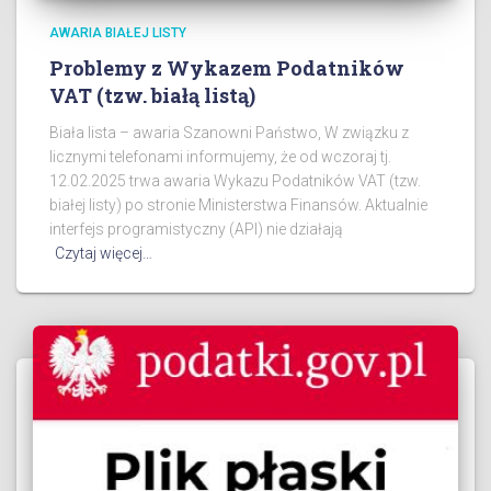
AWARIA BIAŁEJ LISTY
Problemy z Wykazem Podatników
VAT (tzw. białą listą)
Biała lista – awaria Szanowni Państwo, W związku z
licznymi telefonami informujemy, że od wczoraj tj.
12.02.2025 trwa awaria Wykazu Podatników VAT (tzw.
białej listy) po stronie Ministerstwa Finansów. Aktualnie
interfejs programistyczny (API) nie działają
Czytaj więcej…