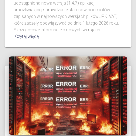
udostępniona nowa wersja (1.4.7) aplikacji
umożliwiającej sprawdzanie statusów podmiotów
zapisanych w najnowszych wersjach plików JPK_VAT,
które zaczęły obowiązywać od dnia 1 lutego 2026 roku.
Szczegółowe informacje o nowych wersjach
Czytaj więcej…