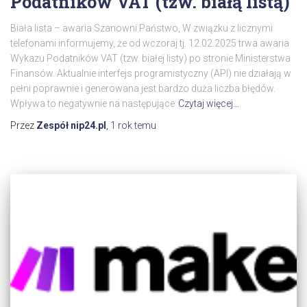
Podatników VAT (tzw. białą listą)
Biała lista – awaria Szanowni Państwo, W związku z licznymi
telefonami informujemy, że od wczoraj tj. 12.02.2025 trwa awaria
Wykazu Podatników VAT (tzw. białej listy) po stronie Ministerstwa
Finansów. Aktualnie interfejs programistyczny (API) nie działają w
pełni poprawnie i generowana jest bardzo duża liczba błędów.
Wpływa to negatywnie na następujące
Czytaj więcej…
Przez
Zespół nip24.pl
,
1 rok
temu