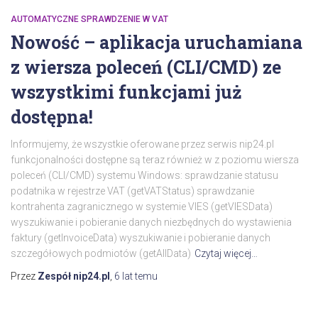
AUTOMATYCZNE SPRAWDZENIE W VAT
Nowość – aplikacja uruchamiana
z wiersza poleceń (CLI/CMD) ze
wszystkimi funkcjami już
dostępna!
Informujemy, że wszystkie oferowane przez serwis nip24.pl
funkcjonalności dostępne są teraz również w z poziomu wiersza
poleceń (CLI/CMD) systemu Windows: sprawdzanie statusu
podatnika w rejestrze VAT (getVATStatus) sprawdzanie
kontrahenta zagranicznego w systemie VIES (getVIESData)
wyszukiwanie i pobieranie danych niezbędnych do wystawienia
faktury (getInvoiceData) wyszukiwanie i pobieranie danych
szczegółowych podmiotów (getAllData)
Czytaj więcej…
Przez
Zespół nip24.pl
,
6 lat
temu