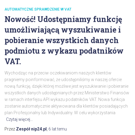
AUTOMATYCZNE SPRAWDZENIE W VAT
Nowość! Udostępniamy funkcję
umożliwiającą wyszukiwanie i
pobieranie wszystkich danych
podmiotu z wykazu podatników
VAT.
Wychodząc na przeciw oczekiwaniom naszych klientów
pragniemy poinformować, że udostępniliśmy w naszej ofercie
nową funkcję, dzięki której możliwe jest wyszukiwanie i pobieranie
wszystkich danych udostępnianych przez Ministerstwo Finansów
w ramach interfejsu API wykazu podatników VAT. Nowa funkcja
zostanie automatycznie aktywowana dla klientów posiadających
plan Profesjonalny lub Indywidualny. W celu wykorzystania
Czytaj więcej…
Przez
Zespół nip24.pl
,
6 lat
temu