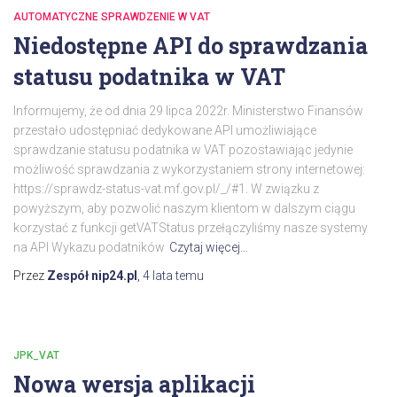
AUTOMATYCZNE SPRAWDZENIE W VAT
Niedostępne API do sprawdzania
statusu podatnika w VAT
Informujemy, że od dnia 29 lipca 2022r. Ministerstwo Finansów
przestało udostępniać dedykowane API umożliwiające
sprawdzanie statusu podatnika w VAT pozostawiając jedynie
możliwość sprawdzania z wykorzystaniem strony internetowej:
https://sprawdz-status-vat.mf.gov.pl/_/#1. W związku z
powyższym, aby pozwolić naszym klientom w dalszym ciągu
korzystać z funkcji getVATStatus przełączyliśmy nasze systemy
na API Wykazu podatników
Czytaj więcej…
Przez
Zespół nip24.pl
,
4 lata
temu
JPK_VAT
Nowa wersja aplikacji