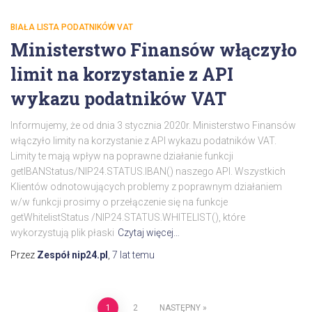
BIAŁA LISTA PODATNIKÓW VAT
Ministerstwo Finansów włączyło
limit na korzystanie z API
wykazu podatników VAT
Informujemy, że od dnia 3 stycznia 2020r. Ministerstwo Finansów
włączyło limity na korzystanie z API wykazu podatników VAT.
Limity te mają wpływ na poprawne działanie funkcji
getIBANStatus/NIP24.STATUS.IBAN() naszego API. Wszystkich
Klientów odnotowujących problemy z poprawnym działaniem
w/w funkcji prosimy o przełączenie się na funkcje
getWhitelistStatus /NIP24.STATUS.WHITELIST(), które
wykorzystują plik płaski
Czytaj więcej…
Przez
Zespół nip24.pl
,
7 lat
temu
1
2
NASTĘPNY