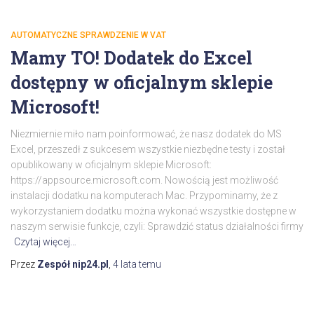
AUTOMATYCZNE SPRAWDZENIE W VAT
Mamy TO! Dodatek do Excel
dostępny w oficjalnym sklepie
Microsoft!
Niezmiernie miło nam poinformować, że nasz dodatek do MS
Excel, przeszedł z sukcesem wszystkie niezbędne testy i został
opublikowany w oficjalnym sklepie Microsoft:
https://appsource.microsoft.com. Nowością jest możliwość
instalacji dodatku na komputerach Mac. Przypominamy, że z
wykorzystaniem dodatku można wykonać wszystkie dostępne w
naszym serwisie funkcje, czyli: Sprawdzić status działalności firmy
Czytaj więcej…
Przez
Zespół nip24.pl
,
4 lata
temu