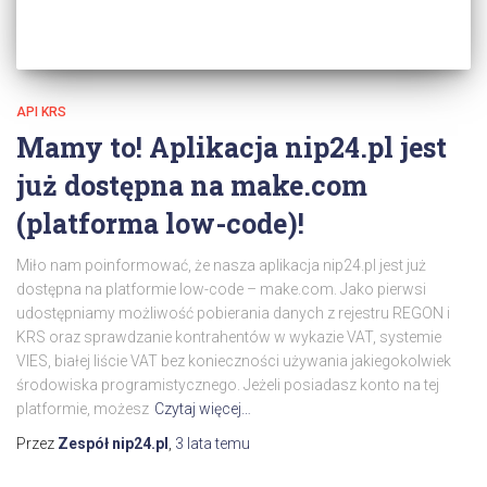
API KRS
Mamy to! Aplikacja nip24.pl jest
już dostępna na make.com
(platforma low-code)!
Miło nam poinformować, że nasza aplikacja nip24.pl jest już
dostępna na platformie low-code – make.com. Jako pierwsi
udostępniamy możliwość pobierania danych z rejestru REGON i
KRS oraz sprawdzanie kontrahentów w wykazie VAT, systemie
VIES, białej liście VAT bez konieczności używania jakiegokolwiek
środowiska programistycznego. Jeżeli posiadasz konto na tej
platformie, możesz
Czytaj więcej…
Przez
Zespół nip24.pl
,
3 lata
temu