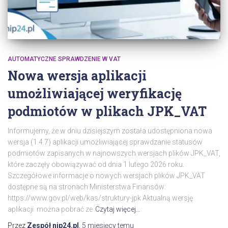
AUTOMATYCZNE SPRAWDZENIE W VAT
Nowa wersja aplikacji
umożliwiającej weryfikację
podmiotów w plikach JPK_VAT
Informujemy, że w dniu dzisiejszym została udostępniona nowa
wersja (1.4.7) aplikacji umożliwiającej sprawdzanie statusów
podmiotów zapisanych w najnowszych wersjach plików JPK_VAT,
które zaczęły obowiązywać od dnia 1 lutego 2026 roku.
Szczegółowe informacje o nowych wersjach plików JPK_VAT
dostępne są na stronach Ministerstwa Finansów:
https://www.gov.pl/web/kas/struktury-jpk Aktualną wersję
aplikacji można pobrać ze
Czytaj więcej…
Przez
Zespół nip24.pl
,
5 miesięcy
temu