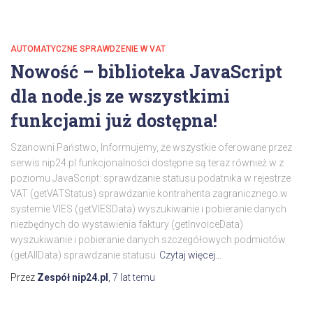
AUTOMATYCZNE SPRAWDZENIE W VAT
Nowość – biblioteka JavaScript
dla node.js ze wszystkimi
funkcjami już dostępna!
Szanowni Państwo, Informujemy, że wszystkie oferowane przez
serwis nip24.pl funkcjonalności dostępne są teraz również w z
poziomu JavaScript: sprawdzanie statusu podatnika w rejestrze
VAT (getVATStatus) sprawdzanie kontrahenta zagranicznego w
systemie VIES (getVIESData) wyszukiwanie i pobieranie danych
niezbędnych do wystawienia faktury (getInvoiceData)
wyszukiwanie i pobieranie danych szczegółowych podmiotów
(getAllData) sprawdzanie statusu
Czytaj więcej…
Przez
Zespół nip24.pl
,
7 lat
temu