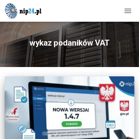
PRZE
NAWI
wykaz podaników VAT