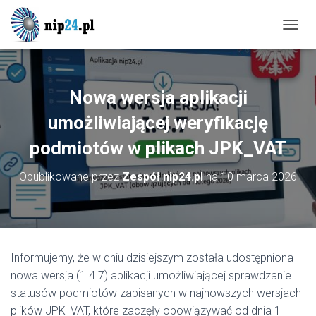
P
R
Z
E
Ł
Nowa wersja aplikacji
Ą
C
umożliwiającej weryfikację
Z
podmiotów w plikach JPK_VAT
N
A
W
Opublikowane przez
Zespół nip24.pl
na
10 marca 2026
I
G
A
C
J
Ę
Informujemy, że w dniu dzisiejszym została udostępniona
nowa wersja (1.4.7) aplikacji umożliwiającej sprawdzanie
statusów podmiotów zapisanych w najnowszych wersjach
plików JPK_VAT, które zaczęły obowiązywać od dnia 1