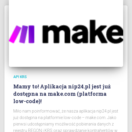
API KRS
Mamy to! Aplikacja nip24.pl jest już
dostępna na make.com (platforma
low-code)!
Miło nam poinformować, że nasza aplikacja nip24.pl jest
już dostępna na platformie low-code – make.com. Jako
pierwsi udostępniamy możliwość pobierania danych z
rejestru REGON i KRS oraz sprawdzanie kontrahentów w