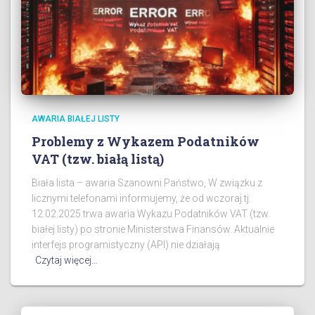
AWARIA BIAŁEJ LISTY
Problemy z Wykazem Podatników
VAT (tzw. białą listą)
Biała lista – awaria Szanowni Państwo, W związku z
licznymi telefonami informujemy, że od wczoraj tj.
12.02.2025 trwa awaria Wykazu Podatników VAT (tzw.
białej listy) po stronie Ministerstwa Finansów. Aktualnie
interfejs programistyczny (API) nie działają
Czytaj więcej…