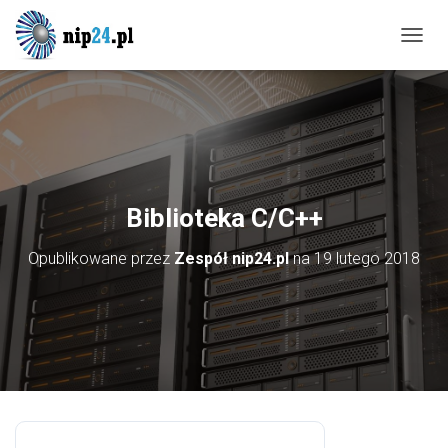
P
R
Z
E
Ł
Ą
C
Z
N
Biblioteka C/C++
A
W
Opublikowane przez
Zespół nip24.pl
na
19 lutego 2018
I
G
A
C
J
Ę