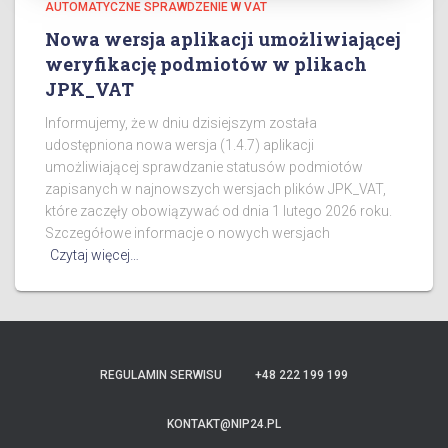
AUTOMATYCZNE SPRAWDZENIE W VAT
Nowa wersja aplikacji umożliwiającej
weryfikację podmiotów w plikach
JPK_VAT
Informujemy, że w dniu dzisiejszym została
udostępniona nowa wersja (1.4.7) aplikacji
umożliwiającej sprawdzanie statusów podmiotów
zapisanych w najnowszych wersjach plików JPK_VAT,
które zaczęły obowiązywać od dnia 1 lutego 2026 roku.
Szczegółowe informacje o nowych wersjach
Czytaj więcej…
REGULAMIN SERWISU
+48 222 199 199
KONTAKT@NIP24.PL