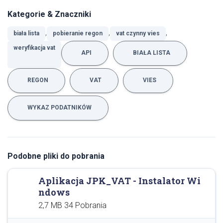
Kategorie & Znaczniki
,
,
,
biała lista
pobieranie regon
vat czynny vies
weryfikacja vat
API
BIAŁA LISTA
REGON
VAT
VIES
WYKAZ PODATNIKÓW
Podobne pliki do pobrania
Aplikacja JPK_VAT - Instalator Wi
ndows
2,7 MB
34 Pobrania