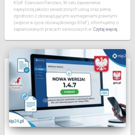
KSeF Szanowni Państwo, W celu zapewnienia
najwyższej jakości świadczonych usług oraz pełnej
zgodności z obowiązującymi wymaganiami prawnymi
(wejście w życie obowiązkowego KSeF), informujemy o
zaplanowanych pracach serwisowych w
Czytaj więcej…