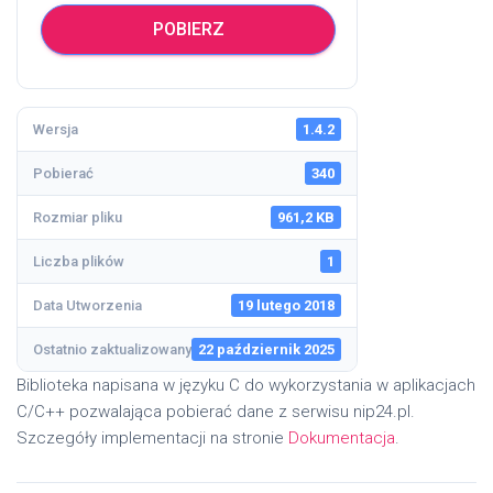
POBIERZ
Wersja
1.4.2
Pobierać
340
Rozmiar pliku
961,2 KB
Liczba plików
1
Data Utworzenia
19 lutego 2018
Ostatnio zaktualizowany
22 październik 2025
Biblioteka napisana w języku C do wykorzystania w aplikacjach
C/C++ pozwalająca pobierać dane z serwisu nip24.pl.
Szczegóły implementacji na stronie
Dokumentacja
.