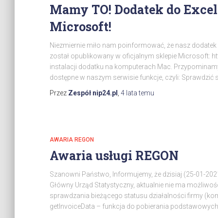
Mamy TO! Dodatek do Excel 
Microsoft!
Niezmiernie miło nam poinformować, że nasz dodatek d
został opublikowany w oficjalnym sklepie Microsoft: 
instalacji dodatku na komputerach Mac. Przypominam
dostępne w naszym serwisie funkcje, czyli: Sprawdzić s
Przez
Zespół nip24.pl
,
4 lata
temu
AWARIA REGON
Awaria usługi REGON
Szanowni Państwo, Informujemy, że dzisiaj (25-01-202
Główny Urząd Statystyczny, aktualnie nie ma możliwośc
sprawdzania bieżącego statusu działalności firmy (komu
getInvoiceData – funkcja do pobierania podstawowych