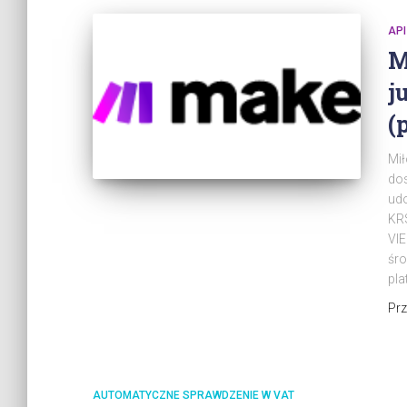
API
M
j
(
Mił
dos
udo
KRS
VIE
śro
pla
Pr
AUTOMATYCZNE SPRAWDZENIE W VAT