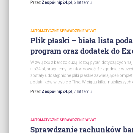
Przez
Zespół nip24.pl
,
6 lat
temu
AUTOMATYCZNE SPRAWDZENIE W VAT
Plik płaski – biała lista p
program oraz dodatek do Ex
W związku z bardzo dużą liczbą pytań dotyczących na
nip24.pl, pragniemy poinformować, że zgodnie z wcze
zostały udostępnione pliki płaskie zawierające komple
podatników w trybie offline. W ciągu kilku najbliższyc
Przez
Zespół nip24.pl
,
7 lat
temu
AUTOMATYCZNE SPRAWDZENIE W VAT
Sprawdzanie rachunków b