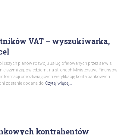
odatników VAT – wyszukiwarka,
cel
jbliższych planów rozwoju usług oferowanych przez serwis
śniejszymi zapowiedziami, na stronach Ministerstwa Finansów
t informacji umożliwiających weryfikację konta bankowych
h dni zostanie dodana do
Czytaj więcej…
ankowych kontrahentów