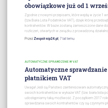
obowiązkowe już od 1 wrześ
Zgodnie z nowymi przepisami, które wejdą w życie 1 
(tzw.Biała Lista Podatników VAT), dzięki której prze
kontrahentów. W bazie zostaną zamieszczone dane 
rozliczeń, otwartych w związku z prowadzoną działal
Przez
Zespół nip24.pl
,
7 lat
temu
AUTOMATYCZNE SPRAWDZENIE W VAT
Automatyczne sprawdzanie 
płatnikiem VAT
Uwaga! Jeśli są Państwo zainteresowani automaty
swoich kontrahentów w wykazie VAT (tzw. biała lista p
udostępniamy taką możliwość. Z początkiem 2017 roku
sprawdzania swoich kontrahentów czy są czynnymi pł