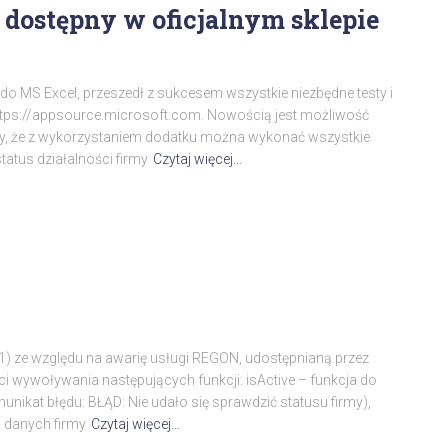
dostępny w oficjalnym sklepie
o MS Excel, przeszedł z sukcesem wszystkie niezbędne testy i
https://appsource.microsoft.com. Nowością jest możliwość
y, że z wykorzystaniem dodatku można wykonać wszystkie
tatus działalności firmy
Czytaj więcej…
1) ze względu na awarię usługi REGON, udostępnianą przez
i wywoływania następujących funkcji: isActive – funkcja do
nikat błędu: BŁĄD: Nie udało się sprawdzić statusu firmy),
 danych firmy
Czytaj więcej…