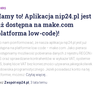
 KRS
amy to! Aplikacja nip24.pl jest
uż dostępna na make.com
platforma low-code)!
o nam poinformować, że nasza aplikacja nip24.pl jest już
tępna na platformie low-code – make.com. Jako pierwsi
stępniamy możliwość pobierania danych z rejestru REGON i
 oraz sprawdzanie kontrahentów w wykazie VAT, systemie
S, białej liście VAT bez konieczności używania jakiegokolwiek
dowiska programistycznego. Jeżeli posiadasz konto na tej
tformie, możesz
Czytaj więcej…
zez
Zespół nip24.pl
,
3 lata
temu