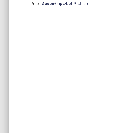
Przez
Zespół nip24.pl
,
9 lat
temu