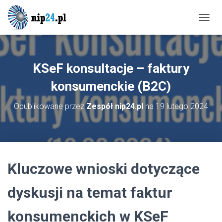
P
R
Z
E
Ł
KSeF konsultacje – faktury
Ą
C
konsumenckie (B2C)
Z
N
Opublikowane przez
Zespół nip24.pl
na
19 lutego 2024
A
W
I
G
A
C
Kluczowe wnioski dotyczące
J
Ę
dyskusji na temat faktur
konsumenckich w KSeF