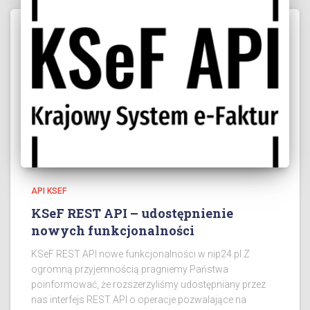
API KSEF
KSeF REST API – udostępnienie
nowych funkcjonalności
KSeF REST API nowe funkcjonalności w nip24.pl Z
ogromną przyjemnością pragniemy Państwa
poinformować, że rozszerzyliśmy udostępniany przez
nas interfejs REST API o operacje pozwalające na