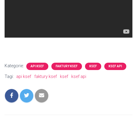
Kategorie:
API KSEF
FAKTURY KSEF
KSEF
KSEF API
Tagi:
api ksef
faktury ksef
ksef
ksef api