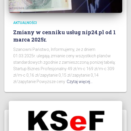
AKTUALNOŚCI
Zmiany w cenniku usług nip24.pl od 1
marca 2025r.
Szanowni Państwo, Informujemy, że z dniem
01.03.2025r. ulegają zmianie ceny wszystkich planów
standardowych zgodnie z zamieszczoną poniżej tabelą:
Startup Biznes Profesjonalny 49 zł/m-c 169 zł/m-c 309
zł/m-c 0,16 zł/zapytanie 0,15 zł/zapytanie 0,14
zł/zapytanie Powyższe ceny
Czytaj więcej…