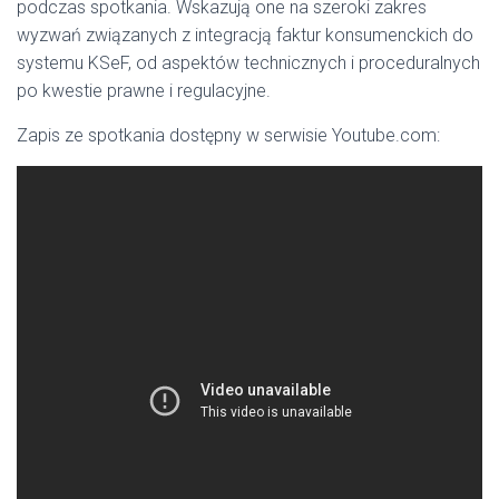
podczas spotkania. Wskazują one na szeroki zakres
wyzwań związanych z integracją faktur konsumenckich do
systemu KSeF, od aspektów technicznych i proceduralnych
po kwestie prawne i regulacyjne.
Zapis ze spotkania dostępny w serwisie Youtube.com: