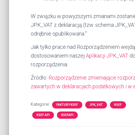
W związku w powyższymi zmianami zostanie 
JPK_VAT z deklaracją (tzw. schema JPK_VAT z
odrębnie opublikowana.”
Jak tylko prace nad Rozporządzeniem wejdą
dostosowaniem naszej
Aplikacji JPK_VAT
do
rozporządzenia.
Źródło:
Rozporządzenie zmieniające rozpor
zawartych w deklaracjach podatkowych i w e
Kategorie:
FAKTURY KSEF
JPK_VAT
KSEF
KSEF API
KSEFAPI