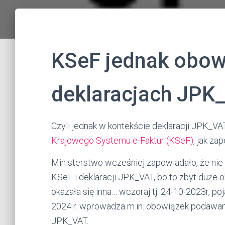
KSeF jednak obo
deklaracjach JPK
Czyli jednak w kontekście deklaracji JPK_VA
Krajowego Systemu e-Faktur (KSeF)
, jak z
Ministerstwo wcześniej zapowiadało, że ni
KSeF i deklaracji JPK_VAT, bo to zbyt duże 
okazała się inna… wczoraj tj. 24-10-2023r, po
2024 r. wprowadza m.in. obowiązek podawani
JPK_VAT.