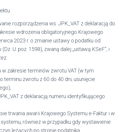
ektu:
anie rozporządzenia ws. JPK_VAT z deklaracją do
kresie wdrożenia obligatoryjnego Krajowego
erwca 2023 r. o zmianie ustawy o podatku od
 (Dz. U. poz. 1598), zwaną dalej „ustawą KSeF”, i
zez:
 w zakresie terminów zwrotu VAT (w tym
terminu zwrotu z 60 do 40 dni, usunięcie
ego),
PK_VAT z deklaracją numeru identyfikującego
sie trwania awarii Krajowego Systemu e-Faktur i w
o systemu, również w przypadku gdy wystawienie
czyn leżących po stronie podatnika.