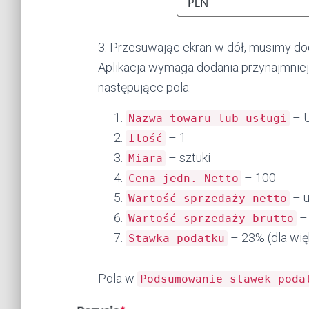
3. Przesuwając ekran w dół, musimy dod
Aplikacja wymaga dodania przynajmniej 
następujące pola:
– U
Nazwa towaru lub usługi
– 1
Ilość
– sztuki
Miara
– 100
Cena jedn. Netto
– u
Wartość sprzedaży netto
– 
Wartość sprzedaży brutto
– 23% (dla wi
Stawka podatku
Pola w
Podsumowanie stawek poda