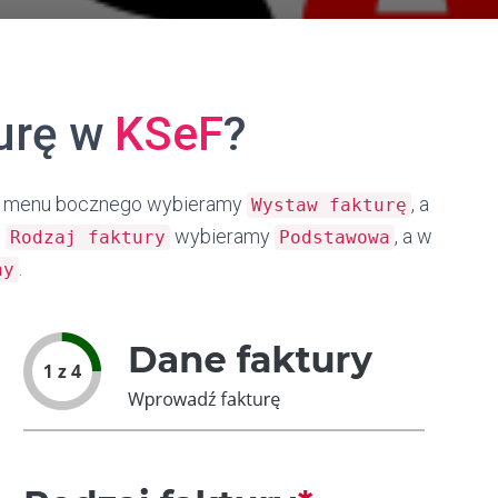
turę w
KSeF
?
, z menu bocznego wybieramy
, a
Wystaw fakturę
u
wybieramy
, a w
Rodzaj faktury
Podstawowa
.
ny