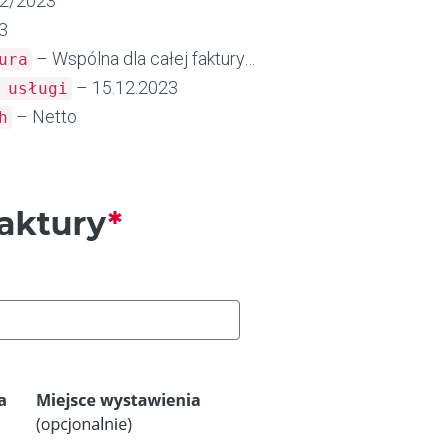
2/2023
3
– Wspólna dla całej faktury…
ura
– 15.12.2023
 usługi
– Netto
h