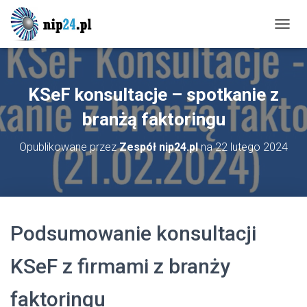
P
R
Z
E
Ł
KSeF konsultacje – spotkanie z
Ą
C
branżą faktoringu
Z
N
Opublikowane przez
Zespół nip24.pl
na
22 lutego 2024
A
W
I
G
A
C
Podsumowanie konsultacji
J
Ę
KSeF z firmami z branży
faktoringu