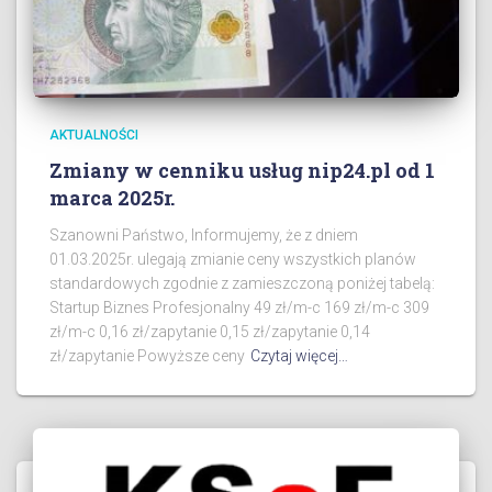
AKTUALNOŚCI
Zmiany w cenniku usług nip24.pl od 1
marca 2025r.
Szanowni Państwo, Informujemy, że z dniem
01.03.2025r. ulegają zmianie ceny wszystkich planów
standardowych zgodnie z zamieszczoną poniżej tabelą:
Startup Biznes Profesjonalny 49 zł/m-c 169 zł/m-c 309
zł/m-c 0,16 zł/zapytanie 0,15 zł/zapytanie 0,14
zł/zapytanie Powyższe ceny
Czytaj więcej…