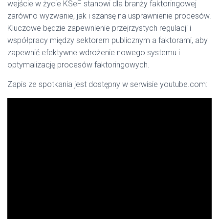
wejście w życie KSeF stanowi dla branży faktoringowej
zarówno wyzwanie, jak i szansę na usprawnienie procesów.
Kluczowe będzie zapewnienie przejrzystych regulacji i
współpracy między sektorem publicznym a faktorami, aby
zapewnić efektywne wdrożenie nowego systemu i
optymalizację procesów faktoringowych.
Zapis ze spotkania jest dostępny w serwisie youtube.com: