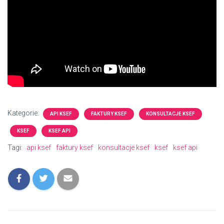
Kategorie:
API KSEF
FAKTURY KSEF
KONSULTACJE KSEF
KSEF
KSEF API
Tagi:
api ksef
faktury ksef
konsultacje ksef
ksef
ksef api