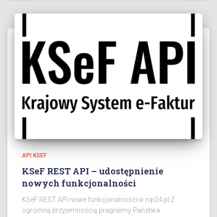
API KSEF
KSeF REST API – udostępnienie
nowych funkcjonalności
KSeF REST API nowe funkcjonalności w nip24.pl Z
ogromną przyjemnością pragniemy Państwa