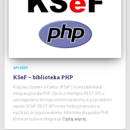
API KSEF
KSeF – biblioteka PHP
Krajowy System e-Faktur (KSeF) nowa biblioteka
integracyjna dla PHP Oprócz interfejsu REST API o
udostępnieniu którego informowaliśmy w poprzednim
wpisie (KSeF REST API nowe funkcjonalności w
nip24.pl), przygotowaliśmy bibliotekę dla języka PHP,
która umożliwia integrację
Czytaj więcej…